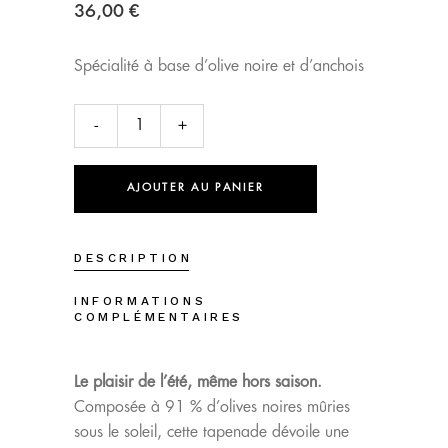
36,00
€
Spécialité à base d’olive noire et d’anchois
Tapenade
noire
AJOUTER AU PANIER
90g
(12
DESCRIPTION
unités
INFORMATIONS
COMPLÉMENTAIRES
par
colis)
Le plaisir de l’été, même hors saison.
quantité(s)
Composée à 91 % d’olives noires mûries
sous le soleil, cette tapenade dévoile une