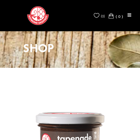
0
(
0
)
SHOP