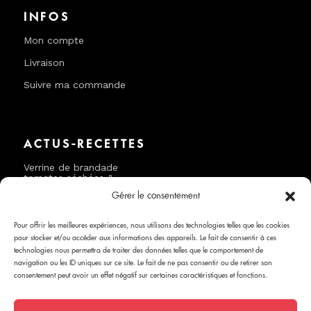
INFOS
Mon compte
Livraison
Suivre ma commande
ACTUS-RECETTES
Verrine de brandade
tomates séchées &
courgettes
Gérer le consentement
Bruschetta de brandade
tomates séchées
Pour offrir les meilleures expériences, nous utilisons des technologies telles que les cookies
pour stocker et/ou accéder aux informations des appareils. Le fait de consentir à ces
technologies nous permettra de traiter des données telles que le comportement de
navigation ou les ID uniques sur ce site. Le fait de ne pas consentir ou de retirer son
consentement peut avoir un effet négatif sur certaines caractéristiques et fonctions.